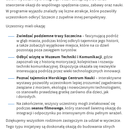
stworzenie okazji do wspólnego spędzenia czasu, zabawy oraz nauki.
W programie wyjazdu znalazły się liczne atrakcje, które pozwoliły
uczestnikom odkryć Szczecin z zupełnie innej perspektywy.
Uczestnicy mieli okazję:
Zwiedzać podziemne trasy Szczecina
– fascynującą podróż
w głąb miasta, podczas której odkryli tajemnice jego historii,
a także zobaczyli wyjątkowe miejsca, które na co dzień
pozostają poza zasięgiem turystów.
Odbyć wizytę w Muzeum Techniki i Komunikacji
, gdzie
zapoznali się z historią motoryzacji, kolejnictwa i rozwoju
techniki komunikacyjnej. Ekspozycja okazała się niezwykle
interesującą podróżą przez wieki technologicznych innowacji.
Poznać tajemnice Morskiego Centrum Nauki
– interaktywne
wystawy pozwoliły uczestnikom lepiej zrozumieć zagadnienia
związane z morzem, ekologią i nowoczesnymi technologiami,
co stanowiło prawdziwą gratkę zarówno dla dzieci, jak
i dorosłych.
Na zakończenie, wszyscy uczestnicy mogli zrelaksować się
podczas
seansu filmowego
, który stanowił świetną okazję do
integracji i odpoczynku po intensywnym dniu pełnym wrażeń.
Dziękujemy wszystkim rodzinom zastępczym za udział w wycieczce.
Tego typu inicjatywy są doskonałą okazją do budowania silnych